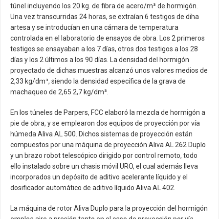
túnel incluyendo los 20 kg. de fibra de acero/m³ de hormigón.
Una vez transcurridas 24 horas, se extraían 6 testigos de diha
artesa y se introducían en una cámara de temperatura
controlada en el laboratorio de ensayos de obra. Los 2 primeros
testigos se ensayaban a los 7 días, otros dos testigos a los 28
días y los 2 últimos a los 90 días. La densidad del hormigón
proyectado de dichas muestras alcanzó unos valores medios de
2,33 kg/dm³, siendo la densidad específica de la grava de
machaqueo de 2,65 2,7 kg/dm³.
En los túneles de Parpers, FCC elaboró la mezcla de hormigón a
pie de obra, y se emplearon dos equipos de proyección por vía
húmeda Aliva AL 500. Dichos sistemas de proyección están
compuestos por una máquina de proyección Aliva AL 262 Duplo
y un brazo robot telescópico dirigido por control remoto, todo
ello instalado sobre un chasis móvil URO, el cual además lleva
incorporados un depósito de aditivo acelerante líquido y el
dosificador automático de aditivo líquido Aliva AL 402.
La máquina de rotor Aliva Duplo para la proyección del hormigón
emplea aire a presión tanto en el caso de proyección por vía