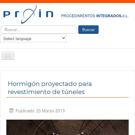
Buscar...
Buscar
Toggle
Navigation
PROIN
Quiénes somos
Hormigón proyectado para
revestimiento de túneles
Historia
Nuestro Servicio
Publicado: 25 Marzo 2019
Ingeniería y consultoría
Productos
Actualidad