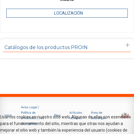
LOCALIZACIÓN
Catálogos de los productos PROIN
Aviso Legal /
Política de
Artículos
Área de
Inicio
Blog
Usamos cookies en nuestro sitio web. Algunas de ellas son esenciales
privacidad / Ley
técnicos
descargas
para el funcionamiento del sitio, mientras que otras nos ayudan a
de cookies
mejorar el sitio web y también la experiencia del usuario (cookies de