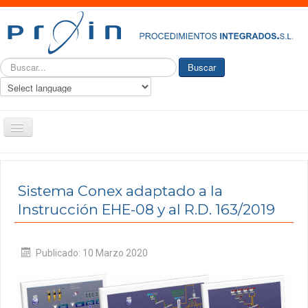
Buscar...
Buscar
Toggle
Navigation
PROIN
Quiénes somos
Sistema Conex adaptado a la
Instrucción EHE-08 y al R.D. 163/2019
Historia
Nuestro Servicio
Publicado: 10 Marzo 2020
Ingeniería y consultoría
Productos
Actualidad