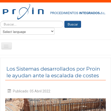
Buscar...
Buscar
Toggle
Navigation
PROIN
Quiénes somos
Los Sistemas desarrollados por Proin
le ayudan ante la escalada de costes
Historia
Nuestro Servicio
Publicado: 05 Abril 2022
Ingeniería y consultoría
Productos
Actualidad