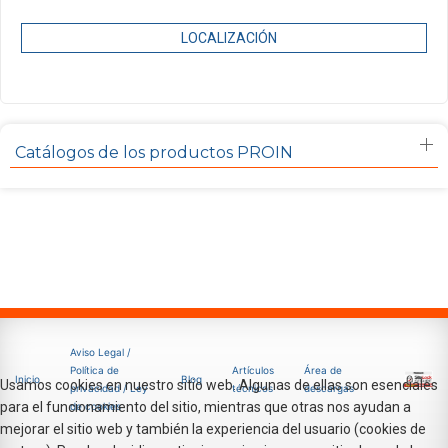
LOCALIZACIÓN
Catálogos de los productos PROIN
Aviso Legal /
Política de
Artículos
Área de
Inicio
Blog
Usamos cookies en nuestro sitio web. Algunas de ellas son esenciales
privacidad / Ley
técnicos
descargas
para el funcionamiento del sitio, mientras que otras nos ayudan a
de cookies
mejorar el sitio web y también la experiencia del usuario (cookies de