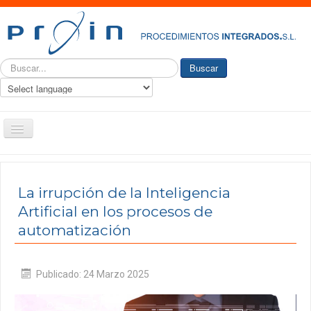
Buscar...
Buscar
Toggle
Navigation
PROIN
Quiénes somos
La irrupción de la Inteligencia
Artificial en los procesos de
Historia
automatización
Nuestro Servicio
Ingeniería y consultoría
Publicado: 24 Marzo 2025
Productos
Actualidad