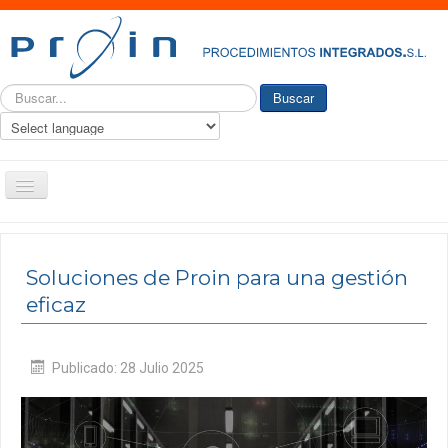
Buscar...
Buscar
Toggle
Navigation
PROIN
Quiénes somos
Soluciones de Proin para una gestión
eficaz
Historia
Nuestro Servicio
Publicado: 28 Julio 2025
Ingeniería y consultoría
Productos
Actualidad