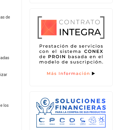
mas de
lladas
izar
e los