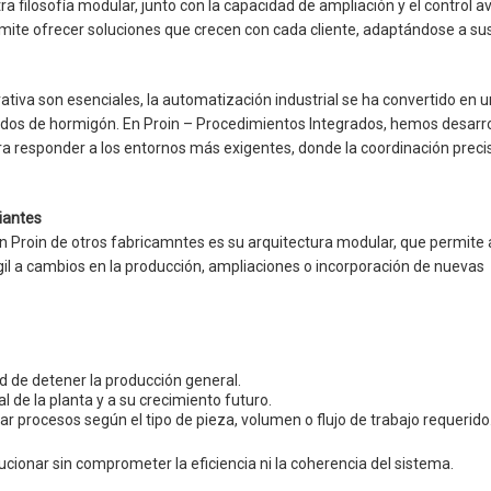
ra filosofía modular, junto con la capacidad de ampliación y el control 
mite ofrecer soluciones que crecen con cada cliente, adaptándose a su
tiva son esenciales, la automatización industrial se ha convertido en un
ados de hormigón. En Proin – Procedimientos Integrados, hemos desarr
 responder a los entornos más exigentes, donde la coordinación preci
iantes
ón Proin de otros fabricamntes es su arquitectura modular, que permite 
il a cambios en la producción, ampliaciones o incorporación de nuevas
d de detener la producción general.
al de la planta y a su crecimiento futuro.
rar procesos según el tipo de pieza, volumen o flujo de trabajo requerido
cionar sin comprometer la eficiencia ni la coherencia del sistema.