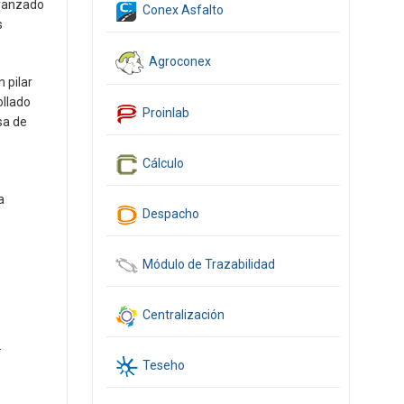
avanzado
Conex Asfalto
s
Agroconex
 pilar
ollado
Proinlab
sa de
Cálculo
a
Despacho
Módulo de Trazabilidad
Centralización
.
Teseho