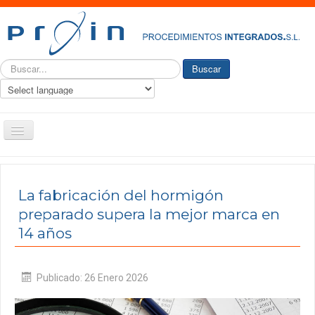
Buscar...
Buscar
Toggle
Navigation
PROIN
Quiénes somos
La fabricación del hormigón
preparado supera la mejor marca en
Historia
14 años
Nuestro Servicio
Ingeniería y consultoría
Publicado: 26 Enero 2026
Productos
Actualidad