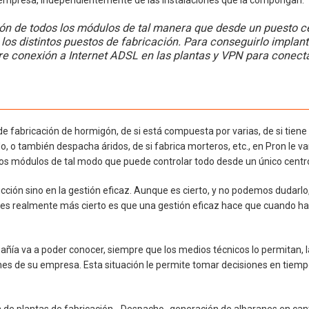
u empresa, independientemente de las instalaciones que la compongan.
ión de todos los módulos de tal manera que desde un puesto c
los distintos puestos de fabricación. Para conseguirlo impla
re conexión a Internet ADSL en las plantas y VPN para conect
 fabricación de hormigón, de si está compuesta por varias, de si tiene
, o también despacha áridos, de si fabrica morteros, etc., en Pron le 
 los módulos de tal modo que puede controlar todo desde un único centr
cción sino en la gestión eficaz. Aunque es cierto, y no podemos dudarlo,
 es realmente más cierto es que una gestión eficaz hace que cuando ha
ñía va a poder conocer, siempre que los medios técnicos lo permitan, l
ones de su empresa. Esta situación le permite tomar decisiones en tiemp