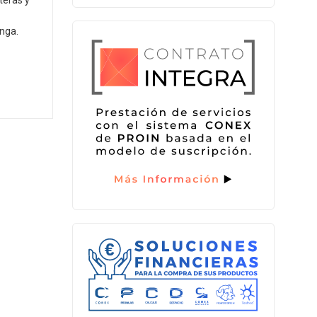
teras y
nga.