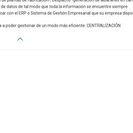
 de plantas de fabricación-, Despacho -generación de albaranes en can
 de datos de tal modo que toda la información se encuentre siempre
icar con el ERP o Sistema de Gestión Empresarial que su empresa dispo
va a poder gestionar de un modo más eficiente: CENTRALIZACIÓN