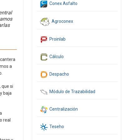
Conex Asfalto
entral
ntamos
Agroconex
arlas
Proinlab
Cálculo
 cantera
vamos a
o.
Despacho
 que si
Módulo de Trazabilidad
y baja
Centralización
a
o real
Teseho